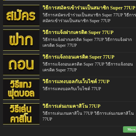
วิธีการสมัครเข้าร่วมเป็นสมาชิก Super 77UP
วิธีการสมัครเข้าร่วมเป็นสมาชิก Super 77UP วิธีกา
สมัครเข้าร่วมเป็นสมาชิก Super 77UP
วิธีการแจ้งฝากเครดิต Super 77UP
วิธีการแจ้งฝากเครดิต Super 77UP วิธีการแจ้งฝาก
เครดิต Super 77UP
วิธีการแจ้งถอนเครดิต Super 77UP
วิธีการแจ้งถอนเครดิต Super 77UP วิธีการแจ้งถอน
เครดิต Super 77UP
วิธีการแทงบอลกับเว็บไซต์ 77UP
วิธีการแทงบอลกับเว็บไซต์ 77UP
วิธีการเล่นเกมคาสิโน 77UP
วิธีการเล่นเกมคาสิโน 77UP วิธีการเล่นเกมคาสิโน
77UP
More.